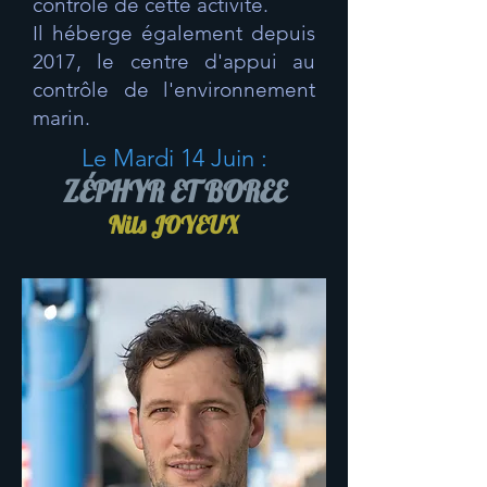
contrôle de cette activité.
Il héberge également depuis
2017, le centre d'appui au
contrôle de l'environnement
marin.
Le Mardi 14 Juin :
ZÉPHYR ET BOREE
Nils JOYEUX