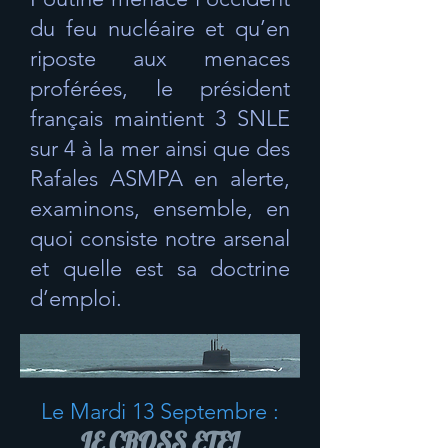
du feu nucléaire et qu’en
riposte aux menaces
proférées, le président
français maintient 3 SNLE
sur 4 à la mer ainsi que des
Rafales ASMPA en alerte,
examinons, ensemble, en
quoi consiste notre arsenal
et quelle est sa doctrine
d’emploi.
Le Mardi 13 Septembre :
LE CROSS ETEL