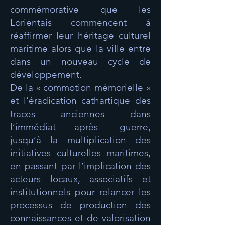
commémorative que les
Lorientais commencent à
réaffirmer leur héritage culturel
maritime alors que la ville entre
dans un nouveau cycle de
développement.
De la « commotion mémorielle »
et l’éradication cathartique des
traces anciennes dans
l’immédiat après- guerre,
jusqu’à la multiplication des
initiatives culturelles maritimes,
en passant par l’implication des
acteurs locaux, associatifs et
institutionnels pour relancer les
processus de production des
connaissances et de valorisation