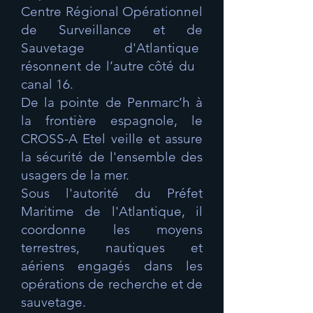
Centre Régional Opérationnel
de Surveillance et de
Sauvetage d'Atlantique
résonnent de l’autre côté du
canal 16.
De la pointe de Penmarc’h à
la frontière espagnole, le
CROSS-A Etel veille et assure
la sécurité de l'ensemble des
usagers de la mer.
Sous l'autorité du Préfet
Maritime de l'Atlantique, il
coordonne les moyens
terrestres, nautiques et
aériens engagés dans les
opérations de recherche et de
sauvetage.