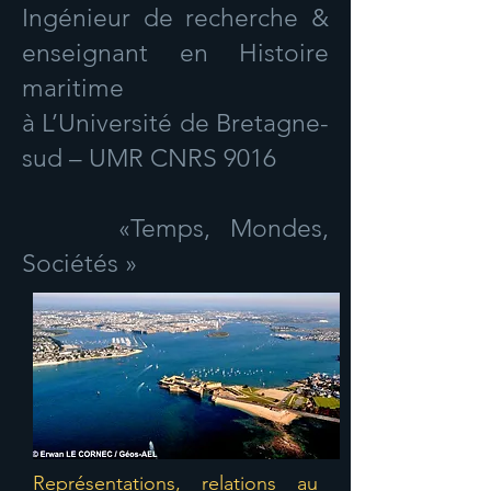
Ingénieur de recherche &
enseignant en Histoire
maritime
à L’Université de Bretagne-
sud – UMR CNRS 9016
«Temps, Mondes,
Sociétés »
Représentations, relations au