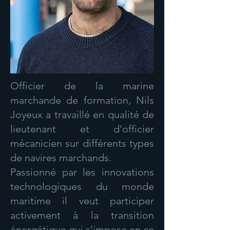
Officier de la marine
marchande de formation, Nils
Joyeux a travaillé en qualité de
lieutenant et d'officier
mécanicien sur différents types
de navires marchands.
Passionné par les innovations
technologiques du monde
maritime il veut participer
activement à la transition
énergétique qui s'impose en ce