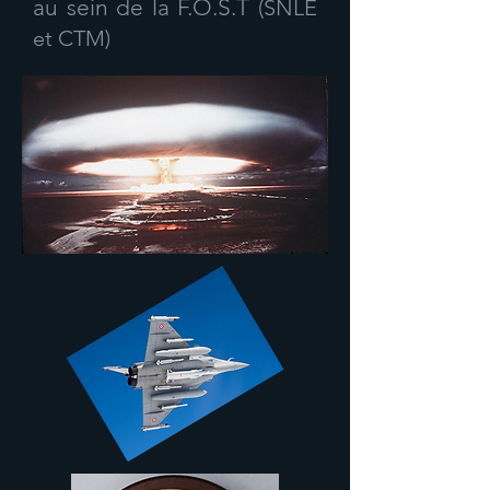
au sein de la F.O.S.T
(SNLE
et CTM)