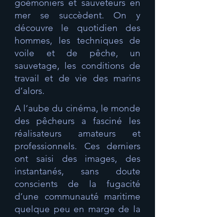
goémoniers et sauveteurs en
mer se succèdent. On y
découvre le quotidien des
hommes, les techniques de
voile et de pêche, un
sauvetage, les conditions de
travail et de vie des marins
d’alors.
A l’aube du cinéma, le monde
des pêcheurs a fasciné les
réalisateurs amateurs et
professionnels. Ces derniers
ont saisi des images, des
instantanés, sans doute
conscients de la fugacité
d’une communauté maritime
quelque peu en marge de la