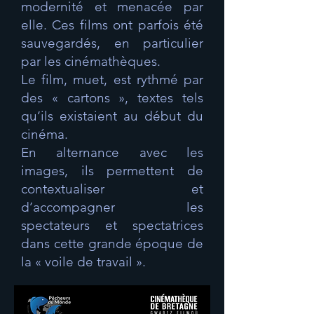
modernité et menacée par
elle. Ces films ont parfois été
sauvegardés, en particulier
par les cinémathèques.
Le film, muet, est rythmé par
des « cartons », textes tels
qu’ils existaient au début du
cinéma.
En alternance avec les
images, ils permettent de
contextualiser et
d’accompagner les
spectateurs et spectatrices
dans cette grande époque de
la « voile de travail ».