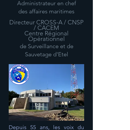
Administrateur en chef
des affaires maritimes
Directeur CROSS-A / CNSP
/ CACEM
Centre Régional
Opérationnel
de Surveillance et de
Sauvetage d'Etel
Depuis 55 ans, les voix du