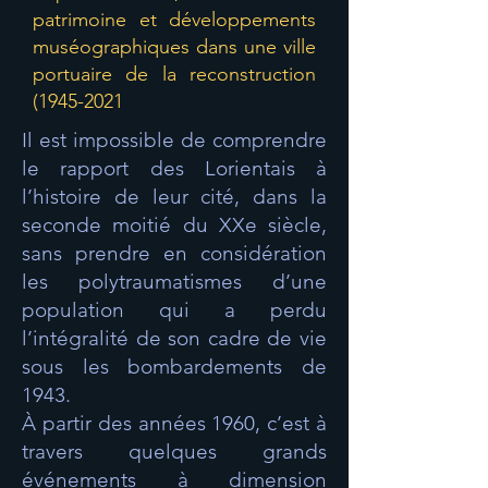
patrimoine et développements
muséographiques dans une ville
portuaire de la reconstruction
(1945-2021
Il est impossible de comprendre
le rapport des Lorientais à
l’histoire de leur cité, dans la
seconde moitié du XXe siècle,
sans prendre en considération
les polytraumatismes d’une
population qui a perdu
l’intégralité de son cadre de vie
sous les bombardements de
1943.
À partir des années 1960, c’est à
travers quelques grands
événements à dimension