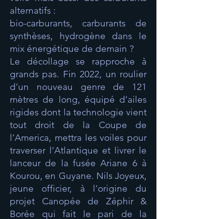
alternatifs :
bio-carburants, carburants de
synthèses, hydrogène dans le
mix énergétique de demain ?
Le décollage se rapproche à
grands pas. Fin 2022, un roulier
d’un nouveau genre de 121
mètres de long, équipé d’ailes
rigides dont la technologie vient
tout droit de la Coupe de
l’America, mettra les voiles pour
traverser l’Atlantique et livrer le
lanceur de la fusée Ariane 6 à
Kourou, en Guyane. Nils Joyeux,
jeune officier, à l’origine du
projet Canopée de Zéphir &
Borée qui fait le pari de la