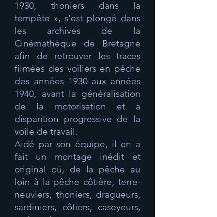
1930, thoniers dans la
tempête », s’est plongé dans
les archives de la
Cinémathèque de Bretagne
afin de retrouver les traces
filmées des voiliers en pêche
des années 1930 aux années
1940, avant la généralisation
de la motorisation et a
disparition progressive de la
voile de travail.
Aidé par son équipe, il en a
fait un montage inédit et
original où, de la pêche au
loin à la pêche côtière, terre-
neuviers, thoniers, dragueurs,
sardiniers, côtiers, caseyeurs,