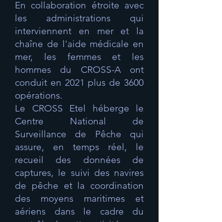
En collaboration étroite avec
les administrations qui
interviennent en mer et la
chaîne de l'aide médicale en
mer, les femmes et les
hommes du CROSS-A ont
conduit en 2021 plus de 3600
opérations.
Le CROSS Etel héberge le
Centre National de
Surveillance de Pêche qui
assure, en temps réel, le
recueil des données de
captures, le suivi des navires
de pêche et la coordination
des moyens maritimes et
aériens dans le cadre du