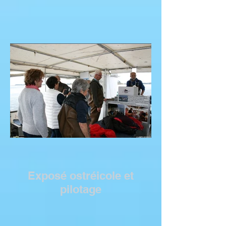
Exposé ostréicole et
pilotage