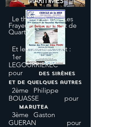
MARITIMES
Le thème était : "Les
Frayeurs d'une Nuit de
Quart"
Et les lauréats sont :
1er Daniel
LEGOURRIEREC
pour
Des sirènes
et de quelques
autres
2ème Philippe
BOUASSE pour
MARUTEA
3ème Gaston
GUERAN pour