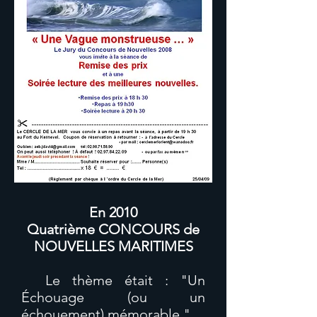
En 2010
Quatrième CONCOURS de
NOUVELLES MARITIMES
Le thème était : "Un
Échouage (ou un
échouement) mémorable "