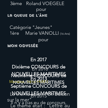
3ème Roland VOEGELE
pour
La queue de l'Âne
Catégorie "Jeunes"
1ère Marie VANOLLI
(16 Ans)
pour
Mon odyssée
En 2017
Dixième CONCOURS de
En 2016
NOUVELLES MARITIMES
Neuvième
CONCOURS de
En 2013
Marraine : Irène FRAIN
NOUVELLES MARITIMES
Septième CONCOURS de
NOUVELLES MARITIMES
"Un balcon
Le thème était :
En 2015
sur la mer"
Il n'y a pas eu de concours.
"Lettre au
Le thème était :