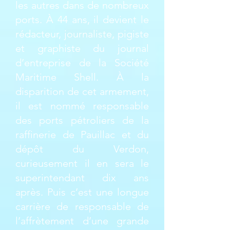
les autres dans de nombreux
ports. À 44 ans, il devient le
rédacteur, journaliste, pigiste
et graphiste du journal
d’entreprise de la Société
Maritime Shell. À la
disparition de cet armement,
il est nommé responsable
des ports pétroliers de la
raffinerie de Pauillac et du
dépôt du Verdon,
curieusement il en sera le
superintendant dix ans
après. Puis c’est une longue
carrière de responsable de
l’affrètement d’une grande