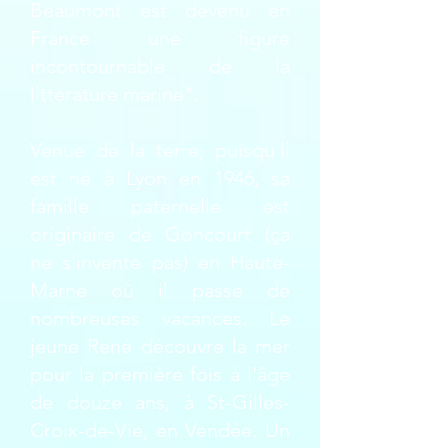
Beaumont est devenu en
France une figure
incontournable de la
littérature marine".
Venue de la terre, puisqu'il
est né à Lyon en 1946, sa
famille paternelle est
originaire de Goncourt (ça
ne s'invente pas) en Haute-
Marne où il passe de
nombreuses vacances. Le
jeune René découvre la mer
pour la première fois à l'âge
de douze ans, à St-Gilles-
Croix-de-Vie, en Vendée. Un