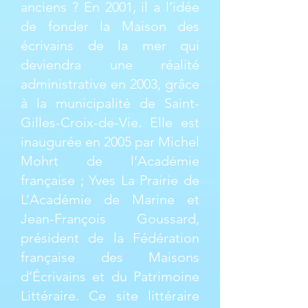
anciens ? En 2001, il a l’idée
de fonder la Maison des
écrivains de la mer qui
deviendra une réalité
administrative en 2003, grâce
à la municipalité de Saint-
Gilles-Croix-de-Vie. Elle est
inaugurée en 2005 par Michel
Mohrt de l’Académie
française ; Yves La Prairie de
L’Académie de Marine et
Jean-François Goussard,
président de la Fédération
française des Maisons
d’Écrivains et du Patrimoine
Littéraire. Ce site littéraire