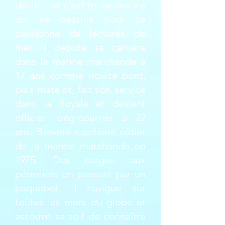
déclic... et c'est toute une vie
qui se dessine pour ce
passionné de lectures de
mer. Il débute sa carrière
dans la marine marchande à
17 ans comme novice pont,
puis matelot, fait son service
dans la Royale et devient
officier long-courrier à 22
ans. Breveté capitaine côtier
de la marine marchande en
1975. Des cargos aux
pétroliers en passant par un
paquebot, il navigue sur
toutes les mers du globe et
assouvit sa soif de connaître