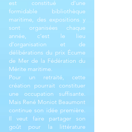
est constitué d’une
formidable bibliothèque
maritime, des expositions y
sont organisées chaque
année, c’est le lieu
d’organisation et de
délibérations du prix Écume
de Mer de la Fédération du
Mérite maritime.
Pour un retraité, cette
création pourrait constituer
une occupation suffisante.
Mais René Moniot Beaumont
continue son idée première.
Il veut faire partager son
goût pour la littérature