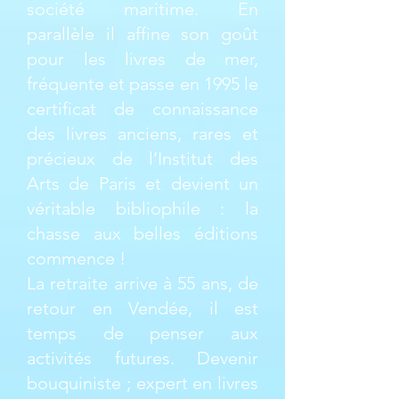
société maritime. En
parallèle il affine son goût
pour les livres de mer,
fréquente et passe en 1995 le
certificat de connaissance
des livres anciens, rares et
précieux de l’Institut des
Arts de Paris et devient un
véritable bibliophile : la
chasse aux belles éditions
commence !
La retraite arrive à 55 ans, de
retour en Vendée, il est
temps de penser aux
activités futures. Devenir
bouquiniste ; expert en livres