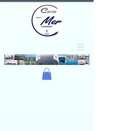
René MONIOT
BEAUMONT (2020)